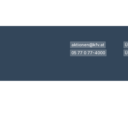
aktionen@kfv.at
Ü
05 77 0 77-4000
Ü