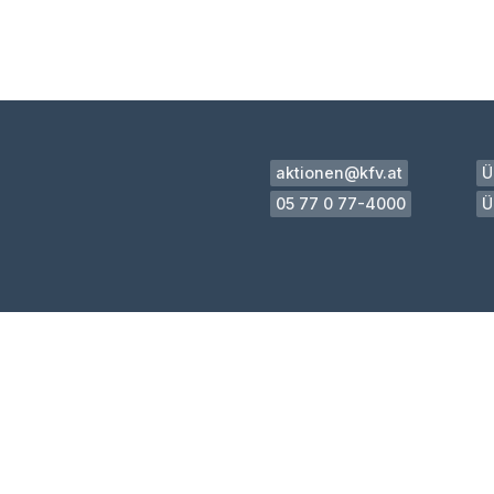
aktionen@kfv.at
Ü
05 77 0 77-4000
Ü