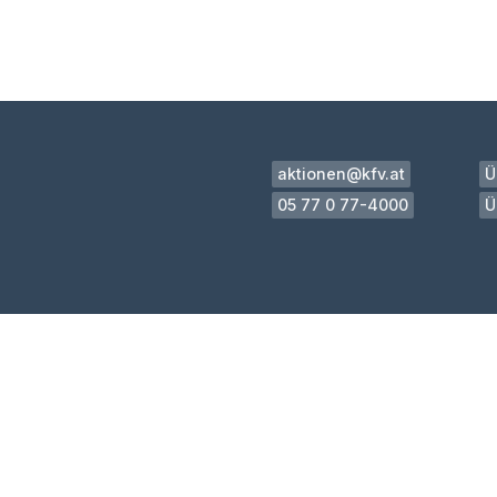
aktionen@kfv.at
Ü
05 77 0 77-4000
Ü