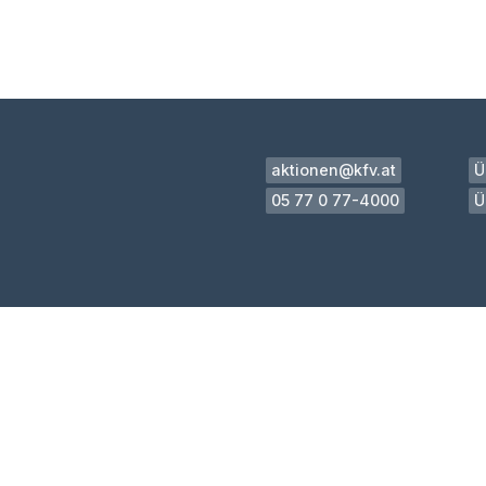
aktionen@kfv.at
Ü
05 77 0 77-4000
Ü